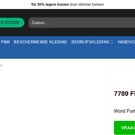
Tot 30% lagere kosten
door slimmer beheer
Zoeken
naar:
PBM
BESCHERMENDE KLEDING
BEDRIJFSKLEDING
HANDSC
N
7789 F
Word Partn
VRAA