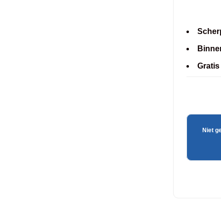
Scherp
Binne
Gratis
Niet g