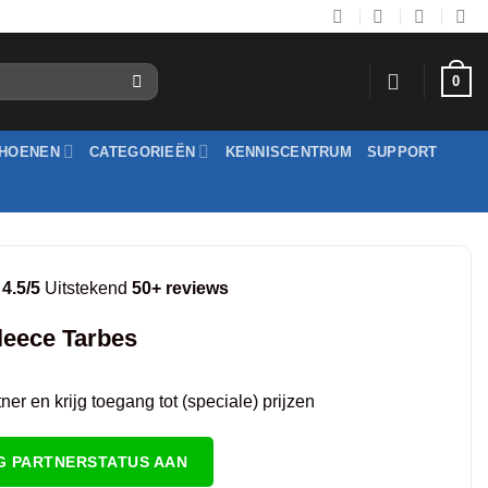
0
HOENEN
CATEGORIEËN
KENNISCENTRUM
SUPPORT
4.5/5
Uitstekend
50+ reviews
leece Tarbes
er en krijg toegang tot (speciale) prijzen
G PARTNERSTATUS AAN