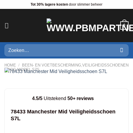
Ga
Tot 30% lagere kosten
door slimmer beheer
naar
inhoud
0
Zoeken
naar:
HOME
/
BEEN- EN VOETBESCHERMING,VEILIGHEIDSSCHOENEN
HOOG MODEL,S7S
4.5/5
Uitstekend
50+ reviews
78433 Manchester Mid Veiligheidsschoen
S7L