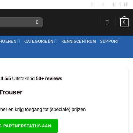
0
HOENEN
CATEGORIEËN
KENNISCENTRUM
SUPPORT
4.5/5
Uitstekend
50+ reviews
Trouser
er en krijg toegang tot (speciale) prijzen
G PARTNERSTATUS AAN