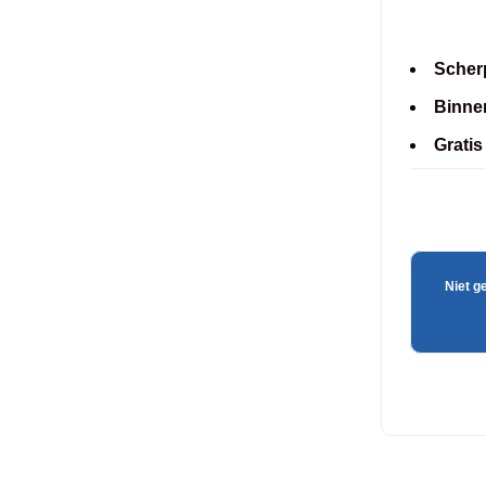
Scherp
Binne
Gratis
Niet g