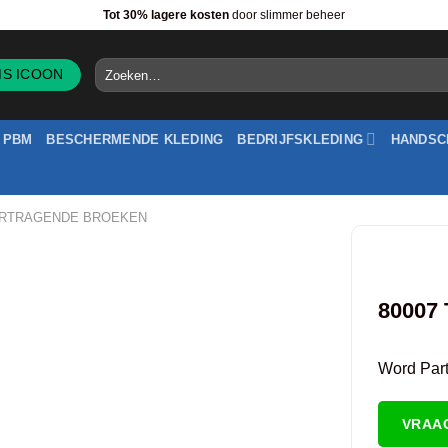
Tot 30% lagere kosten
door slimmer beheer
Zoeken
naar:
PBM
BESCHERMENDE KLEDING
BEDRIJFSKLEDING
HANDSC
ERTRAGENDE BROEKEN
80007 
Word Partn
VRAA