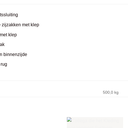
tssluiting
e zijzakken met klep
met klep
ak
n binnenzijde
 rug
500,0 kg