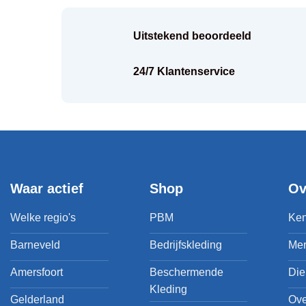
Uitstekend beoordeeld
k
24/7 Klantenservice
Waar actief
Shop
Ov
Welke regio's
PBM
Ken
Barneveld
Bedrijfskleding
Me
Amersfoort
Beschermende
Die
Kleding
Gelderland
Ove