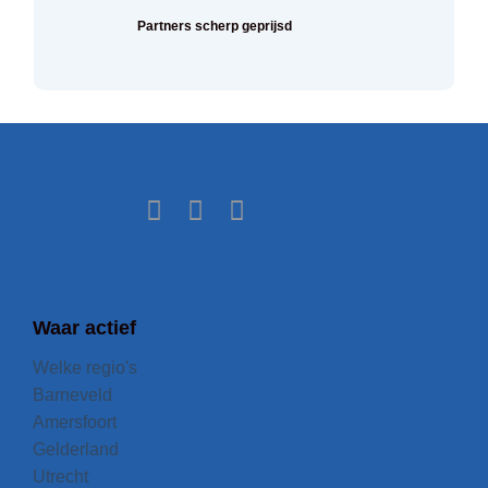
Partners scherp geprijsd
Waar actief
Welke regio's
Barneveld
Amersfoort
Gelderland
Utrecht