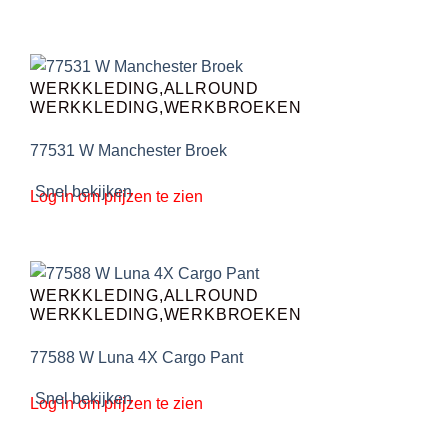
WERKKLEDING,ALLROUND
WERKKLEDING,WERKBROEKEN
77531 W Manchester Broek
Snel bekijken
Log in om prijzen te zien
WERKKLEDING,ALLROUND
WERKKLEDING,WERKBROEKEN
77588 W Luna 4X Cargo Pant
Snel bekijken
Log in om prijzen te zien