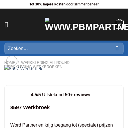
Ga
Tot 30% lagere kosten
door slimmer beheer
naar
inhoud
0
Zoeken
naar:
HOME
/
WERKKLEDING,ALLROUND
WERKKLEDING,WERKBROEKEN
4.5/5
Uitstekend
50+ reviews
8597 Werkbroek
Word Partner en krijg toegang tot (speciale) prijzen