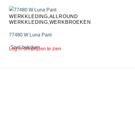
WERKKLEDING,ALLROUND
WERKKLEDING,WERKBROEKEN
77480 W Luna Pant
Snel bekijken
Log in om prijzen te zien