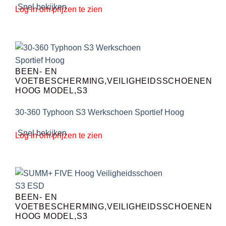
Snel bekijken
Log in om prijzen te zien
BEEN- EN
VOETBESCHERMING,VEILIGHEIDSSCHOENEN
HOOG MODEL,S3
30-360 Typhoon S3 Werkschoen Sportief Hoog
Snel bekijken
Log in om prijzen te zien
BEEN- EN
VOETBESCHERMING,VEILIGHEIDSSCHOENEN
HOOG MODEL,S3