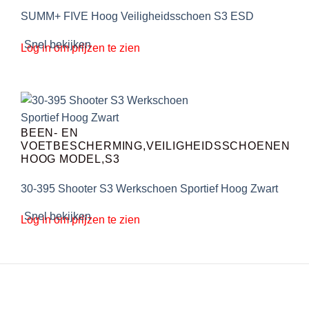
SUMM+ FIVE Hoog Veiligheidsschoen S3 ESD
Snel bekijken
Log in om prijzen te zien
BEEN- EN
VOETBESCHERMING,VEILIGHEIDSSCHOENEN
HOOG MODEL,S3
30-395 Shooter S3 Werkschoen Sportief Hoog Zwart
Snel bekijken
Log in om prijzen te zien