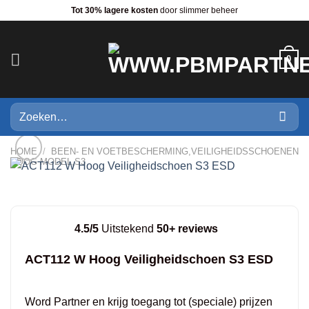
Ga
Tot 30% lagere kosten
door slimmer beheer
naar
inhoud
0
Zoeken
naar:
HOME
/
BEEN- EN VOETBESCHERMING,VEILIGHEIDSSCHOENEN
HOOG MODEL,S3
4.5/5
Uitstekend
50+ reviews
ACT112 W Hoog Veiligheidschoen S3 ESD
Word Partner en krijg toegang tot (speciale) prijzen