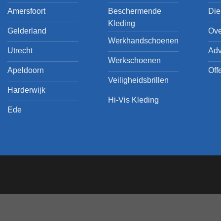
Amersfoort
Beschermende
Die
Kleding
Gelderland
Ove
Werkhandschoenen
Utrecht
Adv
Werkschoenen
Apeldoorn
Off
Veiligheidsbrillen
Harderwijk
Hi-Vis Kleding
Ede