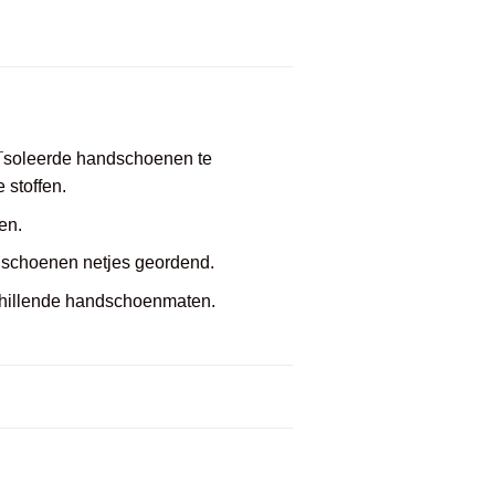
¯soleerde handschoenen te
 stoffen.
en.
ndschoenen netjes geordend.
schillende handschoenmaten.