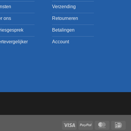
nsten
Verzending
r ons
Retourneren
iesgesprek
Betalingen
ertevergelijker
Account