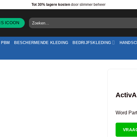
Tot 30% lagere kosten
door slimmer beheer
Zoeken
naar:
PBM
BESCHERMENDE KLEDING
BEDRIJFSKLEDING
HANDSC
ActivA
Word Partn
VRAA