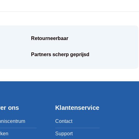
Retourneerbaar
Partners scherp geprijsd
er ons
Klantenservice
niscentrum
Contact
rken
Support