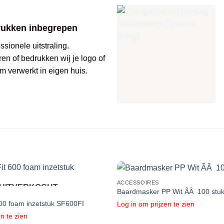
rukken inbegrepen
sionele uitstraling.
ren of bedrukken wij je logo of
m verwerkt in eigen huis.
ACCESSOIRES
UITVERKOCHT
Baardmasker PP Wit ÃÂ 100 stu
00 foam inzetstuk SF600FI
Log in om prijzen te zien
n te zien