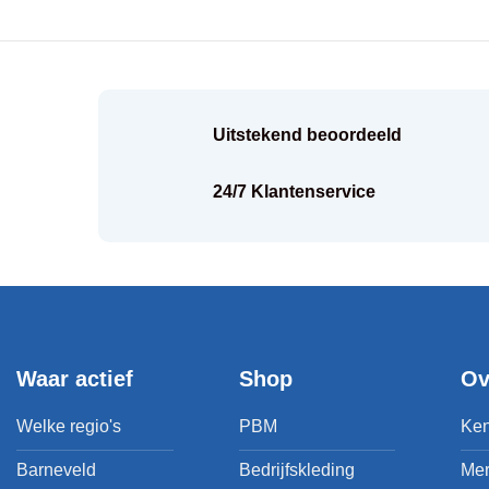
Uitstekend beoordeeld
k
24/7 Klantenservice
Waar actief
Shop
Ov
Welke regio's
PBM
Ken
Barneveld
Bedrijfskleding
Me