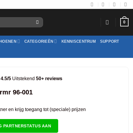
0
HOENEN
CATEGORIEËN
KENNISCENTRUM
SUPPORT
4.5/5
Uitstekend
50+ reviews
rmr 96-001
er en krijg toegang tot (speciale) prijzen
G PARTNERSTATUS AAN