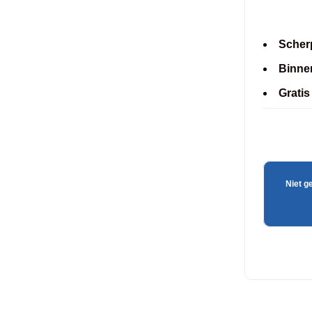
Scherp
Binne
Gratis
Niet g