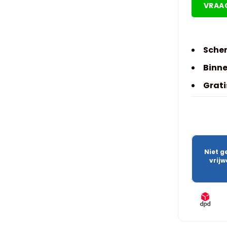
VRAA
Scher
Binne
Grati
Niet g
vrij