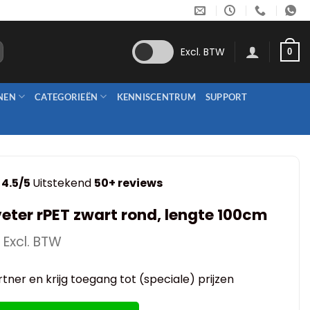
Excl. BTW
0
NEN
CATEGORIEËN
KENNISCENTRUM
SUPPORT
4.5/5
Uitstekend
50+ reviews
eter rPET zwart rond, lengte 100cm
Excl. BTW
tner en krijg toegang tot (speciale) prijzen