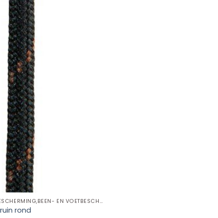
BEEN- EN VOETBESCHERMING,BEEN- EN VOETBESCHERMING TOEBEHOREN,VETERS
ruin rond