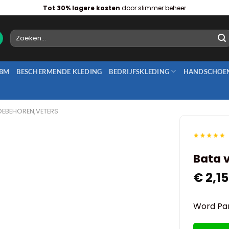
Tot 30% lagere kosten
door slimmer beheer
Zoeken
naar:
BM
BESCHERMENDE KLEDING
BEDRIJFSKLEDING
HANDSCHOE
OEBEHOREN,VETERS
Bata v
€
2,15
Word Par