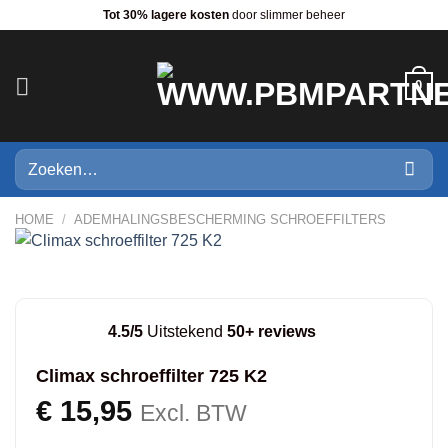
Ga
Tot 30% lagere kosten
door slimmer beheer
naar
inhoud
0
Zoeken
naar:
HOME
/
ADEMHALINGSBESCHERMING SCHROEFFILTERS
4.5/5
Uitstekend
50+ reviews
Climax schroeffilter 725 K2
€
15,95
Excl. BTW