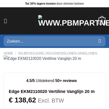
Ga
Tot 30% lagere kosten
door slimmer beheer
naar
inhoud
0
Zoeken
naar:
HOME
/
VALBEVEILIGING,VEILIGHEIDSLIJNEN,VANGLIJNEN
4.5/5
Uitstekend
50+ reviews
Edge EKM2110020 Vertiline Vanglijn 20 m
€
138,62
Excl. BTW