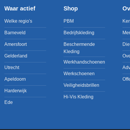
Waar actief
Shop
Ov
Welke regio's
PBM
Ken
Barneveld
Bedrijfskleding
Me
Amersfoort
Beschermende
Die
Kleding
Gelderland
Ove
Werkhandschoenen
Utrecht
Adv
Werkschoenen
Apeldoorn
Off
Veiligheidsbrillen
Harderwijk
Hi-Vis Kleding
Ede