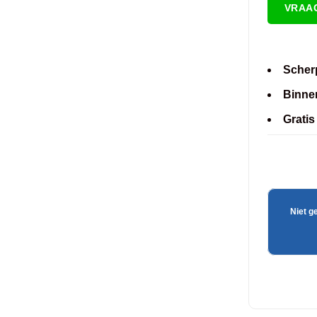
VRAA
Scherp
Binne
Gratis
Niet g