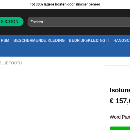
Tot 30% lagere kosten
door slimmer beheer
Zoeken
naar:
PBM
BESCHERMENDE KLEDING
BEDRIJFSKLEDING
HANDSC
BLUETOOTH
Isotun
€
157,
Word Partn