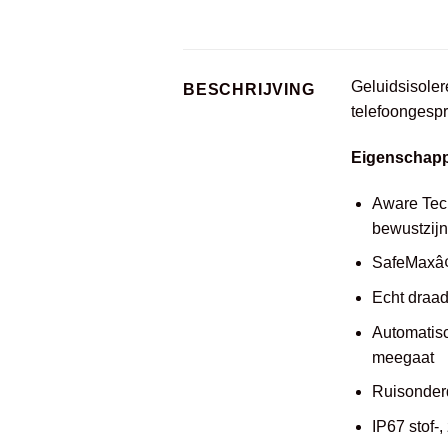
Geluidsisoler
BESCHRIJVING
telefoongesp
Eigenschap
Aware Tech
bewustzijn
SafeMaxâ¢
Echt draa
Automatisc
meegaat
Ruisonderd
IP67 stof-,