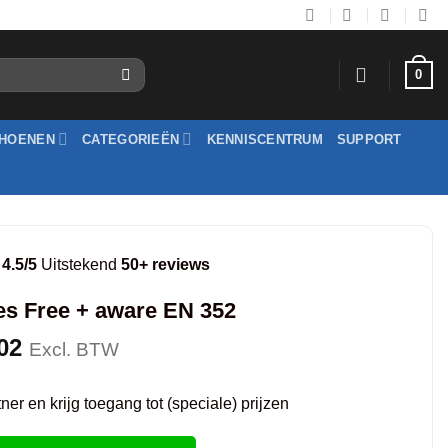
0
HOENEN
CATEGORIEËN
KENNISCENTRUM
SUPPORT
4.5/5
Uitstekend
50+ reviews
es Free + aware EN 352
02
Excl. BTW
er en krijg toegang tot (speciale) prijzen