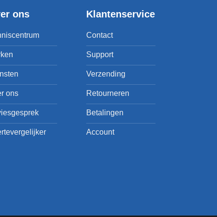
er ons
Klantenservice
niscentrum
Contact
rken
Support
nsten
Verzending
r ons
Retourneren
iesgesprek
Betalingen
ertevergelijker
Account