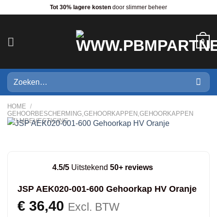
Ga
Tot 30% lagere kosten
door slimmer beheer
naar
inhoud
0
Zoeken
naar:
HOME
/
GEHOORBESCHERMING,GEHOORKAPPEN,GEHOORKAPPEN
HELMBEVESTIGING
4.5/5
Uitstekend
50+ reviews
JSP AEK020-001-600 Gehoorkap HV Oranje
€
36,40
Excl. BTW