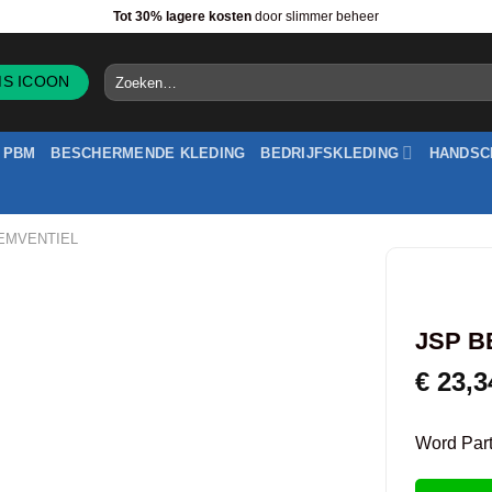
Tot 30% lagere kosten
door slimmer beheer
Zoeken
naar:
PBM
BESCHERMENDE KLEDING
BEDRIJFSKLEDING
HANDSC
EMVENTIEL
JSP B
€
23,3
Word Partn