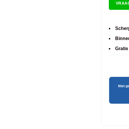
VRAA
Scherp
Binne
Gratis
Niet g