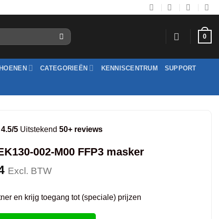
0
HOENEN
CATEGORIEËN
KENNISCENTRUM
SUPPORT
4.5/5
Uitstekend
50+ reviews
EK130-002-M00 FFP3 masker
4
Excl. BTW
er en krijg toegang tot (speciale) prijzen