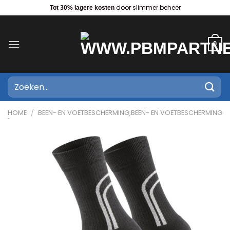
Ga
door slimmer beheer
Tot 30% lagere kosten
naar
inhoud
0
Zoeken
naar:
HOME
/
BEEN- EN VOETBESCHERMING,BEEN- EN VOETBESCHERMING
TOEBEHOREN,SOKKEN