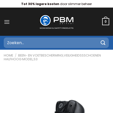
Ga
Tot 30% lagere kosten
door slimmer beheer
naar
inhoud
0
Zoeken
naar:
HOME
/
BEEN- EN VOETBESCHERMING,VEILIGHEIDSSSCHOENEN
HALFHOOG MODEL,S3