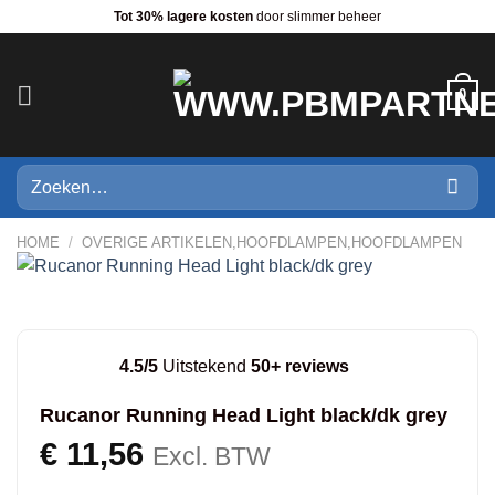
Ga
Tot 30% lagere kosten
door slimmer beheer
naar
inhoud
0
Zoeken
naar:
HOME
/
OVERIGE ARTIKELEN,HOOFDLAMPEN,HOOFDLAMPEN
4.5/5
Uitstekend
50+ reviews
Rucanor Running Head Light black/dk grey
€
11,56
Excl. BTW