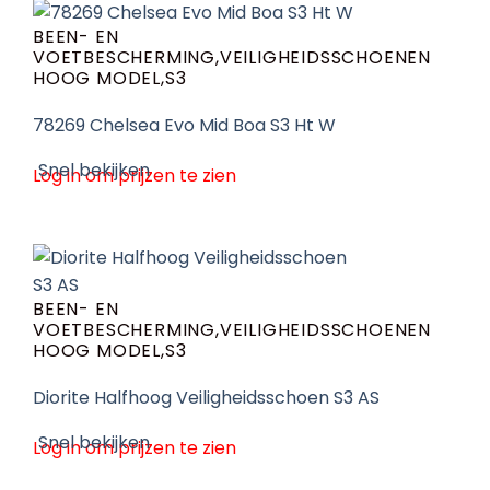
BEEN- EN
VOETBESCHERMING,VEILIGHEIDSSCHOENEN
HOOG MODEL,S3
78269 Chelsea Evo Mid Boa S3 Ht W
Snel bekijken
Log in om prijzen te zien
BEEN- EN
VOETBESCHERMING,VEILIGHEIDSSCHOENEN
HOOG MODEL,S3
Diorite Halfhoog Veiligheidsschoen S3 AS
Snel bekijken
Log in om prijzen te zien