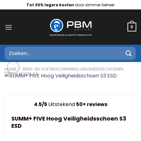
Ga
Tot 30% lagere kosten
door slimmer beheer
naar
inhoud
0
Zoeken
naar:
HOME
/
BEEN- EN VOETBESCHERMING,VEILIGHEIDSSCHOENEN
HOOG MODEL,S3
4.5/5
Uitstekend
50+ reviews
SUMM+ FIVE Hoog Veiligheidsschoen S3
ESD