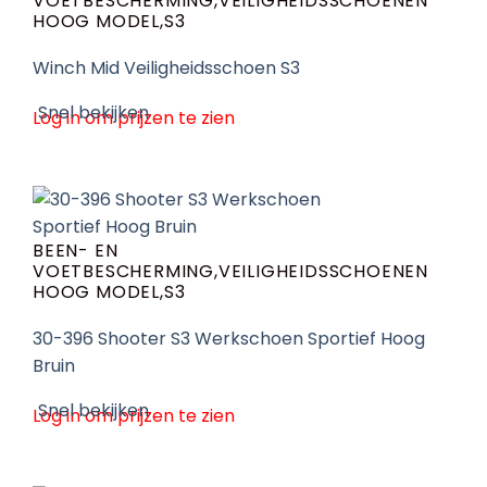
VOETBESCHERMING,VEILIGHEIDSSCHOENEN
HOOG MODEL,S3
Winch Mid Veiligheidsschoen S3
Snel bekijken
Log in om prijzen te zien
BEEN- EN
VOETBESCHERMING,VEILIGHEIDSSCHOENEN
HOOG MODEL,S3
30-396 Shooter S3 Werkschoen Sportief Hoog
Bruin
Snel bekijken
Log in om prijzen te zien