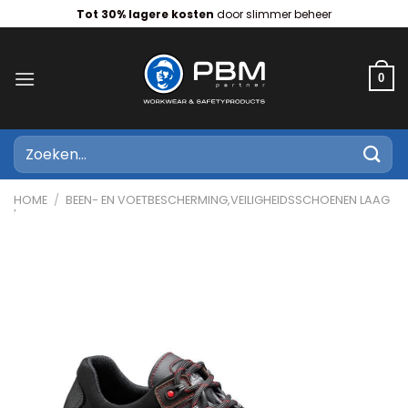
Ga
Tot 30% lagere kosten
door slimmer beheer
naar
inhoud
0
Zoeken
naar:
HOME
/
BEEN- EN VOETBESCHERMING,VEILIGHEIDSSCHOENEN LAAG
MODEL,S3