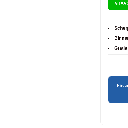
VRAA
Scherp
Binne
Gratis
Niet g