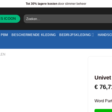
Tot 30% lagere kosten
door slimmer beheer
Zoeken
naar:
PBM
BESCHERMENDE KLEDING
BEDRIJFSKLEDING
HANDSC
LEN
Univet
€
76,7
Word Partn