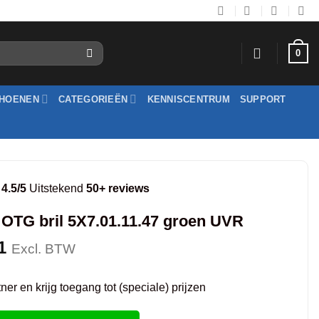
0
HOENEN
CATEGORIEËN
KENNISCENTRUM
SUPPORT
4.5/5
Uitstekend
50+ reviews
 OTG bril 5X7.01.11.47 groen UVR
1
Excl. BTW
er en krijg toegang tot (speciale) prijzen