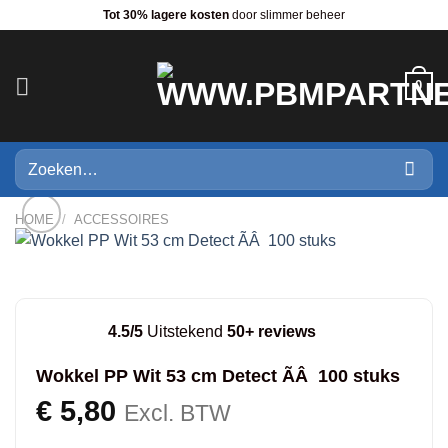
Ga
Tot 30% lagere kosten
door slimmer beheer
naar
inhoud
0
Zoeken
naar:
HOME
/
ACCESSOIRES
4.5/5
Uitstekend
50+ reviews
Wokkel PP Wit 53 cm Detect ÃÂ 100 stuks
€
5,80
Excl. BTW