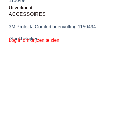
Uitverkocht
ACCESSOIRES
3M Protecta Comfort beenvulling 1150494
Snel bekijken
Log in om prijzen te zien