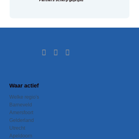
Waar actief
Welke regio's
Barneveld
Amersfoort
Gelderland
Utrecht
Apeldoorn