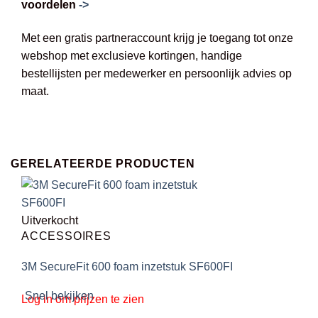
voordelen
->
Met een gratis partneraccount krijg je toegang tot onze
webshop met exclusieve kortingen, handige
bestellijsten per medewerker en persoonlijk advies op
maat.
GERELATEERDE PRODUCTEN
Uitverkocht
ACCESSOIRES
3M SecureFit 600 foam inzetstuk SF600FI
Snel bekijken
Log in om prijzen te zien