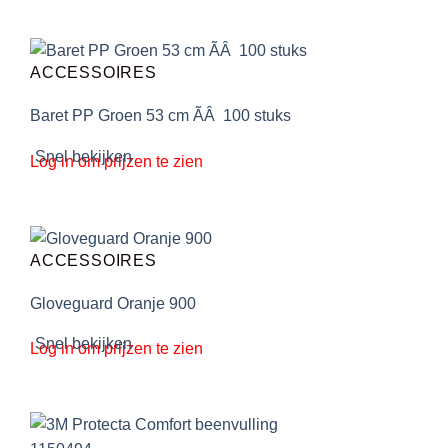
ACCESSOIRES
Baret PP Groen 53 cm ÃÂ 100 stuks
Snel bekijken
Log in om prijzen te zien
ACCESSOIRES
Gloveguard Oranje 900
Snel bekijken
Log in om prijzen te zien