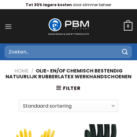
Ga
Tot 30% lagere kosten
door slimmer beheer
naar
inhoud
0
Zoeken
naar:
HOME
/
OLIE- EN/OF CHEMISCH BESTENDIG
NATUURLIJK RUBBERLATEX WERKHANDSCHOENEN
FILTER