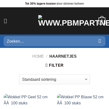
Ga
Tot 30% lagere kosten
door slimmer beheer
naar
inhoud
0
Zoeken
naar:
HOME
/
HAARNETJES
FILTER