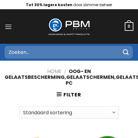
Ga
Tot 30% lagere kosten
door slimmer beheer
naar
inhoud
0
Zoeken
naar:
HOME
/
OOG- EN
GELAATSBESCHERMING,GELAATSCHERMEN,GELAAT
PC
FILTER