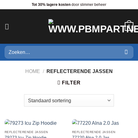
Ga
Tot 30% lagere kosten
door slimmer beheer
naar
inhoud
0
Zoeken
naar:
HOME
/
REFLECTERENDE JASSEN
FILTER
REFLECTERENDE JASSEN
REFLECTERENDE JASSEN
79273 Icu Zip Hoodie
77220 Alna 2.0 Jas