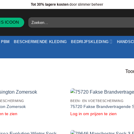
Tot 30% lagere kosten
door slimmer beheer
Zoeken
naar:
PBM
BESCHERMENDE KLEDING
BEDRIJFSKLEDING
HANDSC
Toon
BESCHERMING
BEEN- EN VOETBESCHERMING
ton Zomersok
75720 Fakse Brandvertragende 
en te zien
Log in om prijzen te zien