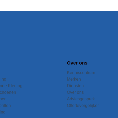
Over ons
Kenniscentrum
ding
Merken
nde Kleding
Diensten
choenen
Over ons
nen
Adviesgesprek
rillen
Offertevergelijker
ing