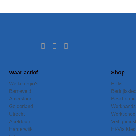
Waar actief
Shop
Welke regio's
PBM
Barneveld
Bedrijfskle
Amersfoort
Bescherme
Gelderland
Werkhands
Utrecht
Werkschoe
Apeldoorn
Veiligheidsb
Harderwijk
Hi-Vis Kled