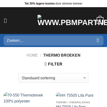
Ga
Tot 30% lagere kosten
door slimmer beheer
naar
inhoud
0
Zoeken
naar:
HOME
/
THERMO BROEKEN
FILTER
THERMO / ONDERKLEDING
HH 75505 Lifa Pant