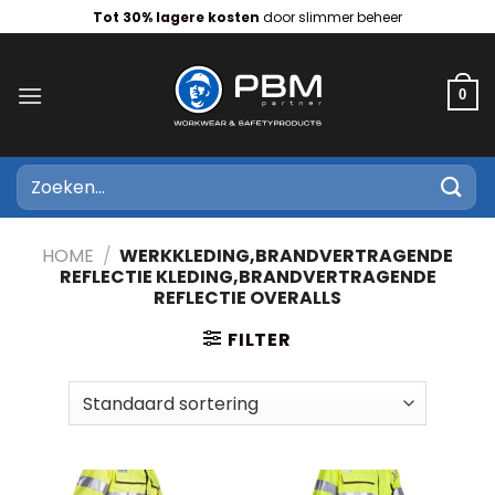
Ga
Tot 30% lagere kosten
door slimmer beheer
naar
inhoud
0
Zoeken
naar:
HOME
/
WERKKLEDING,BRANDVERTRAGENDE
REFLECTIE KLEDING,BRANDVERTRAGENDE
REFLECTIE OVERALLS
FILTER