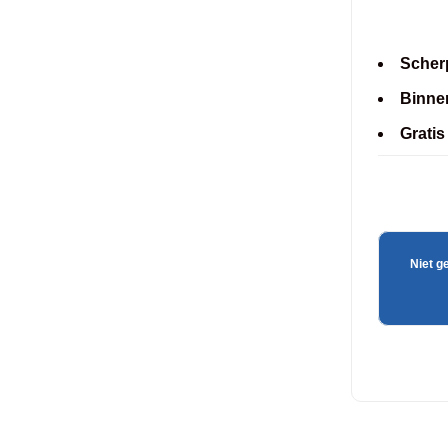
Scherp
Binne
Gratis
Niet g