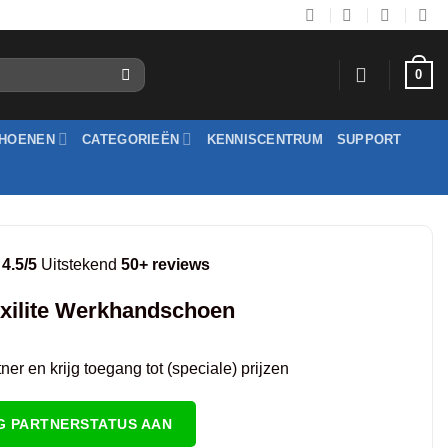
0
HOENEN
CATEGORIEËN
KENNISCENTRUM
SUPPORT
4.5/5
Uitstekend
50+ reviews
xilite Werkhandschoen
er en krijg toegang tot (speciale) prijzen
G PARTNERSTATUS AAN