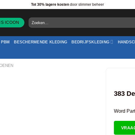
Tot 30% lagere kosten
door slimmer beheer
Zoeken
naar:
PBM
BESCHERMENDE KLEDING
BEDRIJFSKLEDING
HANDSC
HOENEN
383 De
Word Partn
VRAA