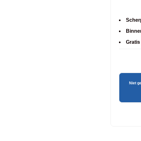
Scherp
Binne
Gratis
Niet g