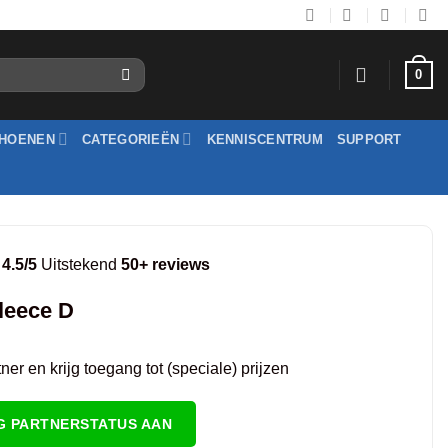
0
HOENEN
CATEGORIEËN
KENNISCENTRUM
SUPPORT
4.5/5
Uitstekend
50+ reviews
leece D
er en krijg toegang tot (speciale) prijzen
G PARTNERSTATUS AAN