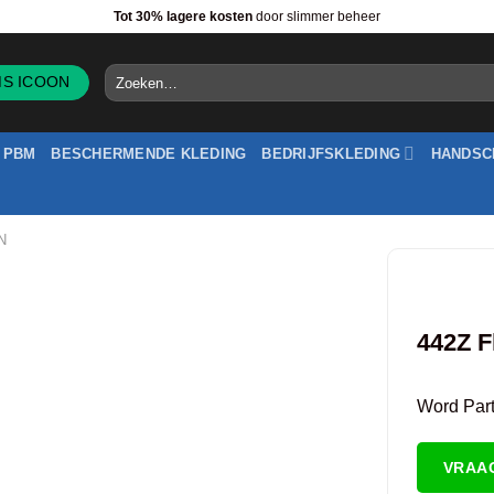
Tot 30% lagere kosten
door slimmer beheer
Zoeken
naar:
PBM
BESCHERMENDE KLEDING
BEDRIJFSKLEDING
HANDSC
N
442Z F
Word Partn
VRAA