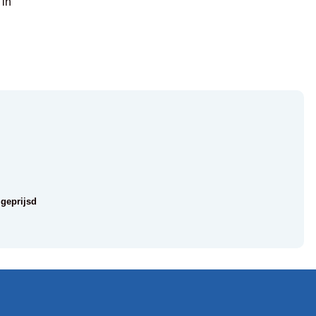
 in
 geprijsd