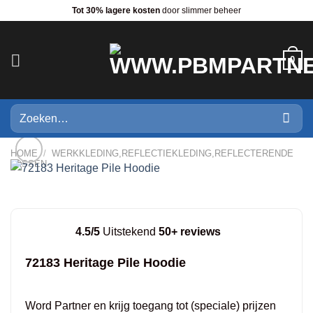
Ga
Tot 30% lagere kosten
door slimmer beheer
naar
inhoud
0
Zoeken
naar:
HOME
/
WERKKLEDING,REFLECTIEKLEDING,REFLECTERENDE
JASSEN
4.5/5
Uitstekend
50+ reviews
72183 Heritage Pile Hoodie
Word Partner en krijg toegang tot (speciale) prijzen