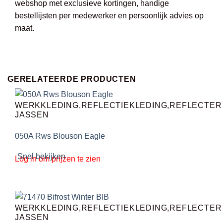
webshop met exclusieve kortingen, handige
bestellijsten per medewerker en persoonlijk advies op
maat.
GERELATEERDE PRODUCTEN
WERKKLEDING,REFLECTIEKLEDING,REFLECTE
JASSEN
050A Rws Blouson Eagle
Snel bekijken
Log in om prijzen te zien
WERKKLEDING,REFLECTIEKLEDING,REFLECTE
JASSEN