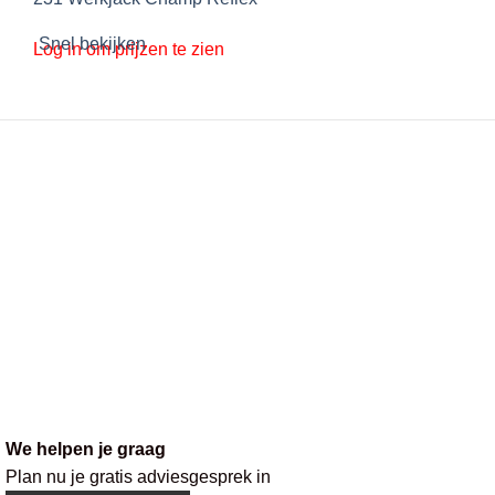
Snel bekijken
Log in om prijzen te zien
We helpen je graag
Plan nu je gratis adviesgesprek in