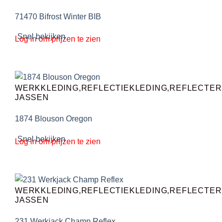
71470 Bifrost Winter BIB
Snel bekijken
Log in om prijzen te zien
WERKKLEDING,REFLECTIEKLEDING,REFLECTE
JASSEN
1874 Blouson Oregon
Snel bekijken
Log in om prijzen te zien
WERKKLEDING,REFLECTIEKLEDING,REFLECTE
JASSEN
231 Werkjack Champ Reflex