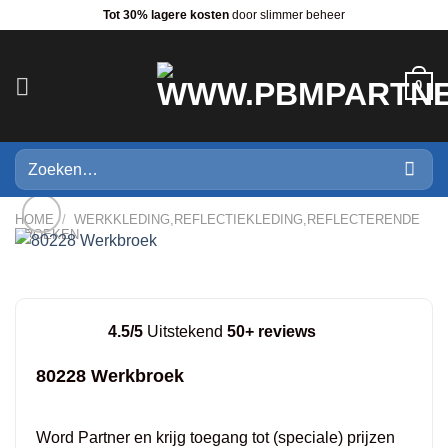
Ga
Tot 30% lagere kosten
door slimmer beheer
naar
inhoud
0
Zoeken
naar:
HOME
/
WERKKLEDING,REFLECTIEKLEDING,REFLECTERENDE
BROEKEN
4.5/5
Uitstekend
50+ reviews
80228 Werkbroek
Word Partner en krijg toegang tot (speciale) prijzen