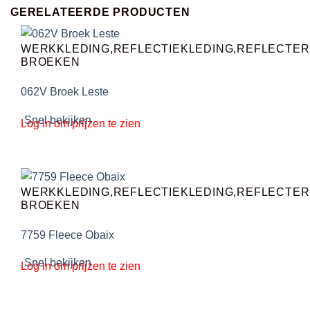
GERELATEERDE PRODUCTEN
WERKKLEDING,REFLECTIEKLEDING,REFLECTE
BROEKEN
062V Broek Leste
Snel bekijken
Log in om prijzen te zien
WERKKLEDING,REFLECTIEKLEDING,REFLECTE
BROEKEN
7759 Fleece Obaix
Snel bekijken
Log in om prijzen te zien