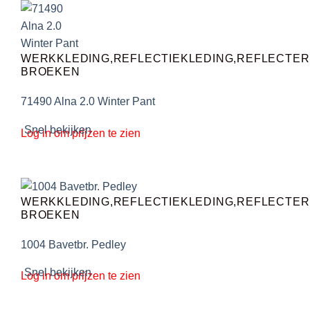
WERKKLEDING,REFLECTIEKLEDING,REFLECTE
BROEKEN
71490 Alna 2.0 Winter Pant
Snel bekijken
Log in om prijzen te zien
WERKKLEDING,REFLECTIEKLEDING,REFLECTE
BROEKEN
1004 Bavetbr. Pedley
Snel bekijken
Log in om prijzen te zien