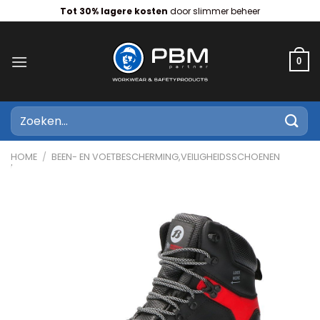
Ga
Tot 30% lagere kosten
door slimmer beheer
naar
inhoud
0
Zoeken
naar:
HOME
/
BEEN- EN VOETBESCHERMING,VEILIGHEIDSSCHOENEN
HOOG MODEL,S3