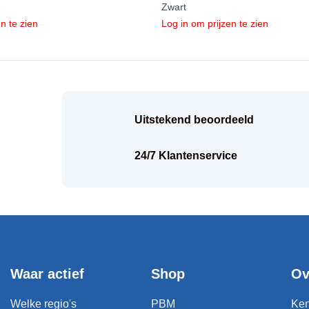
Zwart
n te zien
Log in om prijzen te zien
Uitstekend beoordeeld
k
24/7 Klantenservice
Waar actief
Shop
Ov
Welke regio's
PBM
Ken