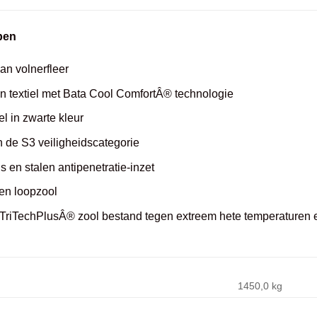
pen
n volnerfleer
n textiel met Bata Cool ComfortÂ® technologie
 in zwarte kleur
n de S3 veiligheidscategorie
s en stalen antipenetratie-inzet
en loopzool
riTechPlusÂ® zool bestand tegen extreem hete temperaturen e
1450,0 kg