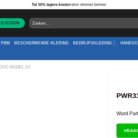
Tot 30% lagere kosten
door slimmer beheer
Zoeken
naar:
PBM
BESCHERMENDE KLEDING
BEDRIJFSKLEDING
HANDSC
HOOG MODEL,S3
PWR31
Word Partn
VRAA