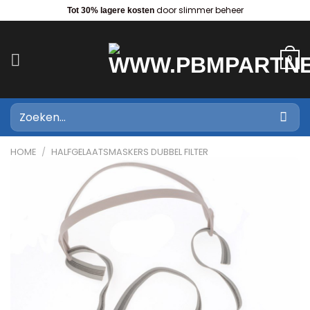
Ga
door slimmer beheer
Tot 30% lagere kosten
naar
inhoud
0
Zoeken
naar:
HOME
/
HALFGELAATSMASKERS DUBBEL FILTER