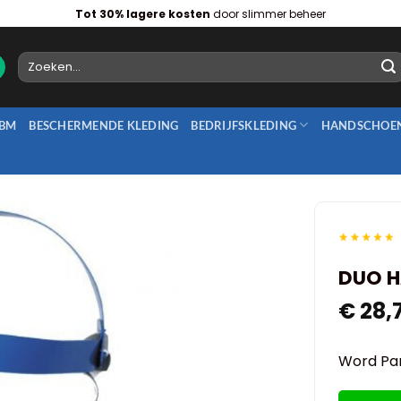
Tot 30% lagere kosten
door slimmer beheer
Zoeken
naar:
BM
BESCHERMENDE KLEDING
BEDRIJFSKLEDING
HANDSCHOE
DUO H
€
28,7
Word Par