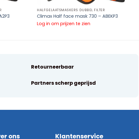
R
HALFGELAATSMASKERS DUBBEL FILTER
 A2P3
Climax Half face mask 730 – ABEKP3
Log in om prijzen te zien
Retourneerbaar
Partners scherp geprijsd
er ons
Klantenservice