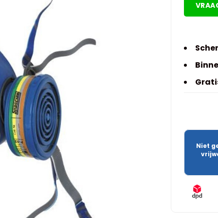
VRAA
Scher
Binne
Grati
Niet g
vrij