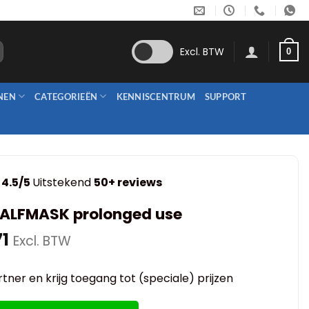
Excl. BTW
0
NEN
CATEGORIEËN
KENNISCENTRUM
SUPPORT
4.5/5
Uitstekend
50+ reviews
ALFMASK prolonged use
1
Excl. BTW
tner en krijg toegang tot (speciale) prijzen