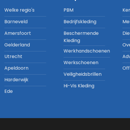
Welke regio's
PBM
Ke
Barneveld
Bedrijfskleding
Me
Amersfoort
Beschermende
Di
Kleding
Gelderland
Ov
Werkhandschoenen
Utrecht
Ad
Werkschoenen
Apeldoorn
Off
Veiligheidsbrillen
Harderwijk
Hi-Vis Kleding
Ede