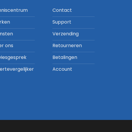
nniscentrum
Contact
rken
Support
ensten
Verzending
er ons
Retourneren
viesgesprek
Betalingen
ertevergelijker
Account