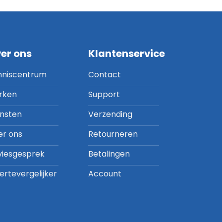
er ons
Klantenservice
nniscentrum
Contact
rken
Support
ensten
Verzending
er ons
Retourneren
viesgesprek
Betalingen
ertevergelijker
Account