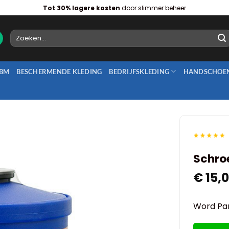
Tot 30% lagere kosten
door slimmer beheer
Zoeken
naar:
BM
BESCHERMENDE KLEDING
BEDRIJFSKLEDING
HANDSCHOE
Schroe
€
15,
Word Par