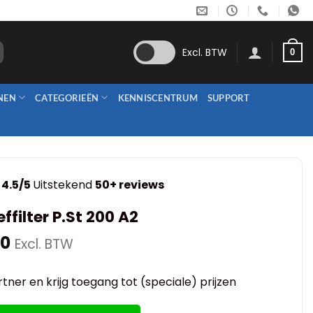
Excl. BTW
0
NEN
CATEGORIEËN
KENNISCENTRUM
SUPPORT
4.5/5
Uitstekend
50+ reviews
ffilter P.St 200 A2
00
Excl. BTW
tner en krijg toegang tot (speciale) prijzen