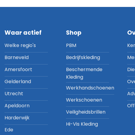
Waar actief
Shop
Ov
Welke regio's
PBM
Ke
Barneveld
Bedrijfskleding
Me
Amersfoort
Beschermende
Di
Kleding
Gelderland
Ov
Werkhandschoenen
Utrecht
Ad
Werkschoenen
Apeldoorn
Off
Veiligheidsbrillen
Harderwijk
Hi-Vis Kleding
Ede