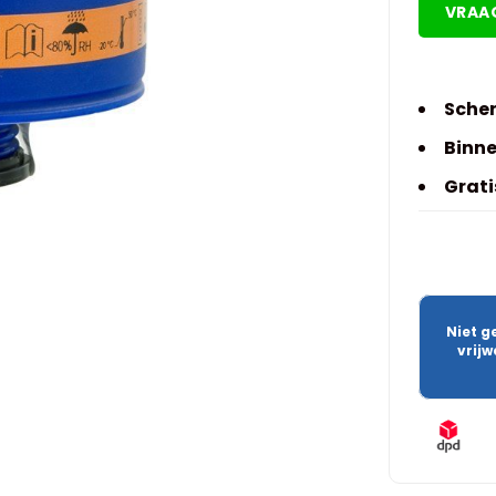
VRAA
Scher
Binne
Grati
Niet g
vrij